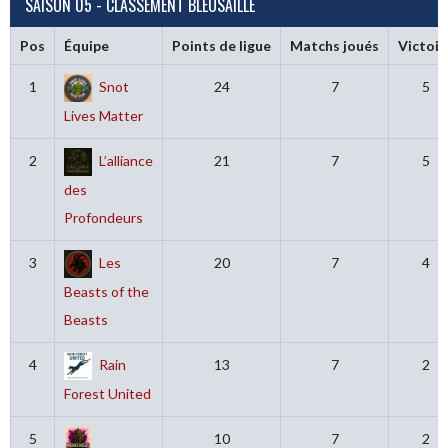
SAISON 05 - CLASSEMENT BLEUSAILLE
Pos
Équipe
Points de ligue
Matchs joués
Victoir
1
Snot
24
7
5
Lives Matter
2
L’alliance
21
7
5
des
Profondeurs
3
Les
20
7
4
Beasts of the
Beasts
4
Rain
13
7
2
Forest United
5
10
7
2