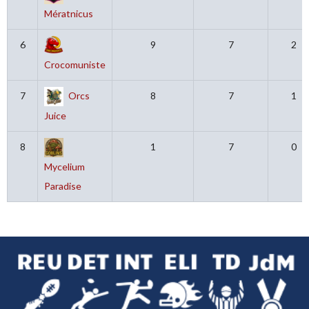
Mératnicus
6
9
7
2
Crocomuniste
7
Orcs
8
7
1
Juice
8
1
7
0
Mycelium
Paradise