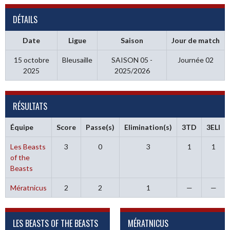
DÉTAILS
Date
Ligue
Saison
Jour de match
15 octobre
Bleusaille
SAISON 05 -
Journée 02
2025
2025/2026
RÉSULTATS
Équipe
Score
Passe(s)
Elimination(s)
3TD
3ELI
Les Beasts
3
0
3
1
1
of the
Beasts
Mératnicus
2
2
1
—
—
LES BEASTS OF THE BEASTS
MÉRATNICUS