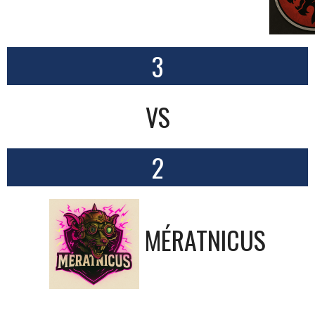
3
VS
2
MÉRATNICUS