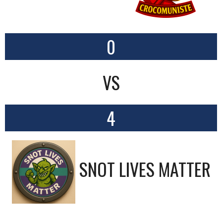
0
VS
4
SNOT LIVES MATTER