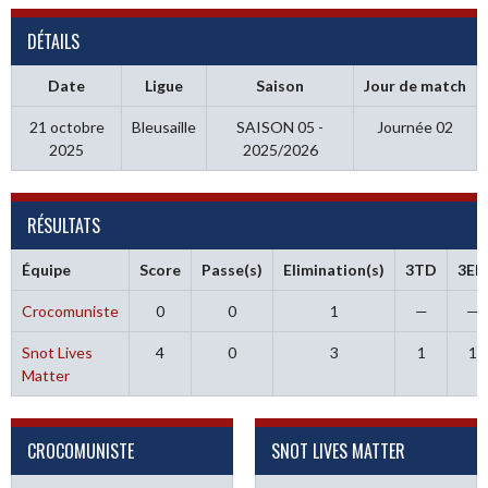
DÉTAILS
Date
Ligue
Saison
Jour de match
21 octobre
Bleusaille
SAISON 05 -
Journée 02
2025
2025/2026
RÉSULTATS
Équipe
Score
Passe(s)
Elimination(s)
3TD
3ELI
Crocomuniste
0
0
1
—
—
Snot Lives
4
0
3
1
1
Matter
CROCOMUNISTE
SNOT LIVES MATTER